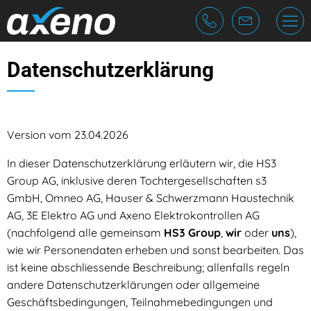
Cookie-Einstellungen
Periodische Elektrokontrolle
Fragen & Antworten
die Firma
Datenschutzerklärung
Elektrokontrolle bei Handänderung
Ablauf Elektrokontrolle
Team
Schlusskontrolle
Vorschriften
Jobs
Version vom 23.04.2026
Abnahmekontrolle
In dieser Datenschutzerklärung erläutern wir, die HS3
Group AG, inklusive deren Tochtergesellschaften s3
Lastgangmessung
GmbH, Omneo AG, Hauser & Schwerzmann Haustechnik
AG, 3E Elektro AG und Axeno Elektrokontrollen AG
(nachfolgend alle gemeinsam
HS3 Group
,
wir
oder
uns
),
wie wir Personendaten erheben und sonst bearbeiten. Das
ist keine abschliessende Beschreibung; allenfalls regeln
andere Datenschutzerklärungen oder allgemeine
Geschäftsbedingungen, Teilnahmebedingungen und