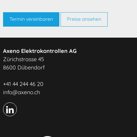
Theater, Kinos
Hotels, Gaststätten, Pensionen, Ferienheime
Termin vereinbaren
Preise ansehen
Altersheime, Pflegeheime, Kinderheime, Spitäler
Schulhäuser, Kindergärten, Hochschulen
Axeno Elektrokontrollen AG
Kleingastrobetrieben wie Bistros, Cafés, Take-away
Zürichstrasse 45
8600 Dübendorf
Campingplätzen und Bootsanlegestellen
Installationsteile nach Nullung Schema III
+41 44 244 46 20
info@axeno.ch
Alle 10 Jahre
Alle 10 Jahre oder bei Handänderungen nach 5 Jahren
seit der letzten Kontrolle
nasse oder feuergefährdete, gewerblich benutzten
Räumen