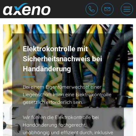
Cookie-Einstellungen
Fragen & Antworten
die Firma
Ablauf Elektrokontrolle
Team
Elektrokontrolle mit
Vorschriften
Jobs
Sicherheitsnachweis bei
Handänderung
Bei einem Eigentümerwechsel einer
Liegenschaft kann eine Elektrokontrolle
gesetzlich erforderlich sein.
Wir führen die Elektrokontrolle bei
Handänderung fachgerecht,
unabhängig und effizient durch, inklusive