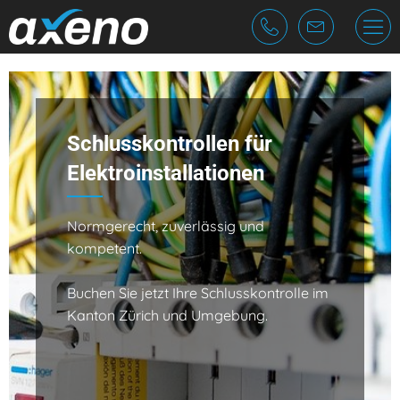
Cookie-Einstellungen
Fragen & Antworten
die Firma
Ablauf Elektrokontrolle
Team
Schlusskontrollen für
Vorschriften
Jobs
Elektroinstallationen
Normgerecht, zuverlässig und
kompetent.
Buchen Sie jetzt Ihre Schlusskontrolle im
Kanton Zürich und Umgebung.