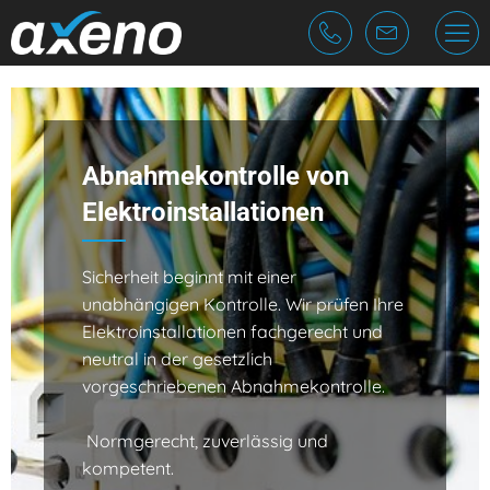
Cookie-Einstellungen
Fragen & Antworten
die Firma
Ablauf Elektrokontrolle
Team
Abnahmekontrolle von
Vorschriften
Jobs
Elektroinstallationen
Sicherheit beginnt mit einer
unabhängigen Kontrolle. Wir prüfen Ihre
Elektroinstallationen fachgerecht und
neutral in der gesetzlich
vorgeschriebenen Abnahmekontrolle.
Normgerecht, zuverlässig und
kompetent.